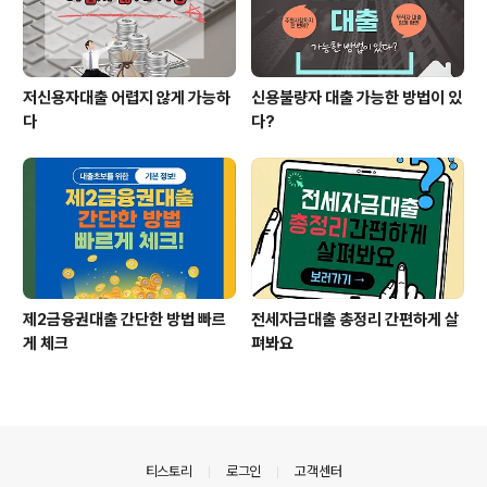
저신용자대출 어렵지 않게 가능하
신용불량자 대출 가능한 방법이 있
다
다?
제2금융권대출 간단한 방법 빠르
전세자금대출 총정리 간편하게 살
게 체크
펴봐요
의안내
티스토리
로그인
고객센터