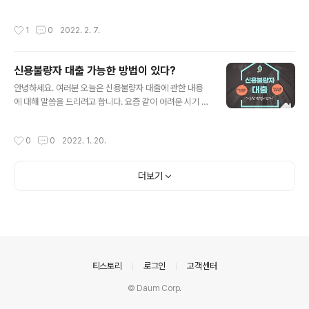
고금리 대출을 이용하게 됩니다. 그런 불상사를 막기 위해
가지고 왔습니다. 이번 포스팅이 여러분께 많은 힘이 될 수
서 저신용, 저소득 서민들을 위해서 연 8%~9% 대로 비교
있었으면 좋겠습니다. -목차 1. 주택담보대출 - 가계대출 -
작성시간
1
0
2022. 2. 7.
적 저렴한 금리로 ..
사업자대출 2. 주택담보대출시 주의사항 3. 주택담보대출
상품 - 디딤돌 - 서민실수요 일반 주택담보대출 - 보금자리
론 4. 아파트대출 - 구매자금대출 - 생활안정자금대출 - 사
신용불량자 대출 가능한 방법이 있다?
업자담보대출 5. 대출 시 체크사항 1. 주택담보대출 - 가계
글 내용
대출 * 순수한 거주 및 생활에 필요한 자금을 조달하기 위
안녕하세요. 여러분 오늘은 신용불량자 대출에 관한 내용
한 상품 사업 등의 목적이 아니라 순수하게 거주와 생활에
에 대해 말씀을 드리려고 합니다. 요즘 같이 어려운 시기 해
필요한 자금을 조달하기 위한 상품이며, 진행한 시기에 따
당 포스팅이 여러분께 조금이라도 도움이 되길 바라면서
라서 생활 안정 자금과 구매로 분류됩니다. 우리가 잘 알고
이야기 시작해보겠습니다. -목차- 1. 신용불량자 대출이
작성시간
0
0
2022. 1. 20.
있는 주택담보..
란? 2. 신용불량자 대출 가능한 방법 - 주택 담보 대출 3.
신용불량으로 인해 금융 거래가 제한되는 경우 4. 무직자
대출 - 부동산 담보 대출 - 신용카드 대출 - 자동차 담보 대
더보기
출 - 자격증 대출 5. 대출시 주의사항 1. 신용불량자 대출이
란? 경제 불황이 예상보다 오래 지속이 되면서 가계 부채에
대한 부담이 늘고 있습니다. 장기간 팬데믹 상황으로 인하
여 실직한 분들이나 어려워진 자영업자들이 증가하면서 생
계를 유지하기 위한 목적으로 대출을 알아보는 분들이 많
습니다. 이 중에는 이..
의안내
티스토리
로그인
고객센터
© Daum Corp.