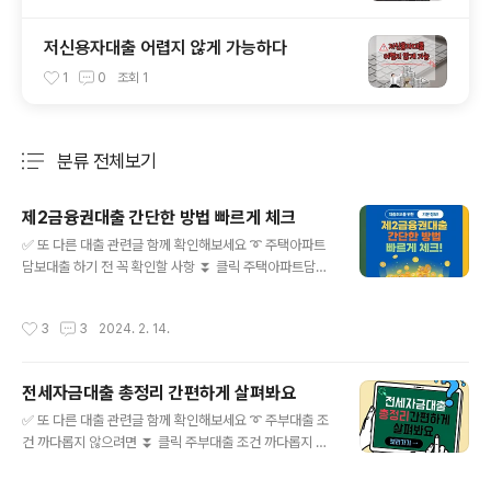
저신용자대출 어렵지 않게 가능하다
1
0
조회
1
분류 전체보기
주요 글 목록
제2금융권대출 간단한 방법 빠르게 체크
글 내용
✅ 또 다른 대출 관련글 함께 확인해보세요 ➰ 주택아파트
담보대출 하기 전 꼭 확인할 사항 ⏬ 클릭 주택아파트담보
대출 하기 전 꼭 확인할 사항 안녕하세요. 오늘은 코로나와
겹쳐 힘든 시기 어려움을 겪고 있으신 분들을 위해 주택아
작성시간
3
3
2024. 2. 14.
파트담보대출에 관한 내용을 가지고 왔습니다. 이번 포스
팅이 여러분께 많은 힘이 될 수 있었으면 좋겠 juetp.xyz
➰ 정부지원서민대출 자격 조건 빠르게 알아보자 ⏬ 클릭
전세자금대출 총정리 간편하게 살펴봐요
정부지원서민대출 자격 조건 빠르게 알아보자 경기악화로
글 내용
많은 분들이 힘들어하는 요즘, 정부지원서민대출까지 알아
✅ 또 다른 대출 관련글 함께 확인해보세요 ➰ 주부대출 조
보는 분들이 많아졌습니다. 그래서 오늘은 종류가 어떤 것
건 까다롭지 않으려면 ⏬ 클릭 주부대출 조건 까다롭지 않
들이 있고, 어떻게 신청을 해야 하며 조건은 어떻게 되는지
으려면 전업주부라면 일정한 소득이 발생하지 않기 때문에
알아 juetp.xyz ➰ 차량담보대출 어떻게 하는 건지 알려드
목돈이 필요한 경우, 대출이 쉽지 않습니다. 하지만 알아보