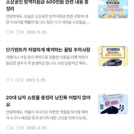
소상공인 방역지원금 600만원 관련 내용 총
안녕하세요. 여러분 이번에는 대학생대출에 대해서 알아보
정리
고자 합니다. 평소에 궁금하셨던 분께서는 포스팅을 주목
글 내용
해 주시기 바랍니다. -목차 1. 대학생대출이란? -대학생대
안녕하세요. 오늘은 소상공인 방역지원금 변경 사항에 대
출 자격 조건 2. 대학 juetp.xyz ➰ 신용불량자 대출 가능
한 이야기를 해볼까 합니다. 힘든 시기 어려운 시간들을 보
한 방법이 있다? ⏬ 클릭 신용불량자 대출 가능한 방법이
내신 소상공인분들 항상 응원하며, 오늘 포스팅이 많은 도
작성시간
0
0
2022. 5. 23.
있다? 안녕하세요. ..
움이 되시기를 바라겠습니다. 그럼 지금부터 소상공인 방
역지원금 600만원 관련 내용에 대해 자세히 알아보겠습니
다:) 1. 소상공인 방역지원금 어떻게 바꼈을까? 최근 소상공
단기렌트카 저렴하게 예약하는 꿀팁 주의사항
인 방역지원금 3차 협의가 확정이 되었습니다. 이 부분에
글 내용
여행이나 사업 등의 목적으로 원활한 이동을 위해 차량이
대해 많은 분들이 궁금해하지 않을까 생각을 하는데요. 결
필요한 경우가 꼭 발생하곤 합니다. 다만 단발적인 목적을
론을 말씀드리자면, 소상공인 방역지원금 600만원으로 결
위해 자차를 마련하기에는 부담이 크기에 단기렌트카를 통
정이 되었다는 것입니다. 앞서 인수위에서 4월 말부터 차
해 불편을 해결하고자 하는 분들이 늘고 있습니다. 안전한
등으로 지급한다고 해서 많은 논란이 있었습니다. 하지만
작성시간
1
0
2022. 3. 25.
진행을 위해서는 차종이나 기간에 따른 차이를 따져보는
윤 대통령이 후보 시절 소상공인 방역지원금 600만원을
것이 중요합니다. 그렇다면 어떤 점을 고려하면 좋은지 지
일괄 지금을 한다고 공약을 내세웠고, 다시..
금부터 정확하게 알아보도록 하겠습니다. 1. 단기렌트와 장
20대 남자 쇼핑몰 총정리 남친룩 어렵지 않아
기렌트의 차이 약정 기간에 따라 2년 미만은 단기 렌트, 2
요
년 이상은 장기 렌트로 구분을 하고 각각 장단점이 확실합
글 내용
니다. 단기의 경우에는 한 달, 일주일, 하루 계약도 가능합
안녕하세요. 겨울이 지나가고 따뜻한 계절을 맞이할 때마
니다. 원하는 기간 동안만 이용이 가능하다는 장점이 있고,
다 누구나 새로운 옷과 코디에 대한 고민을 하게 되는데요.
기간이 짧아 소모품의 경우 개인이 처리하지 않습니다. 절
사진 찍기 좋은 이런 계절에 데이트를 위한 코디 궁금한 남
작성시간
0
0
2022. 3. 25.
차에 신용이 상관없고 면허증만 있다..
자분들도 많을 거라고 생각됩니다. 그래서 오늘은 트렌디