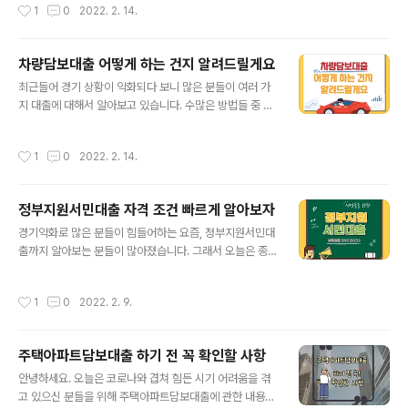
작성시간
1
0
2022. 2. 14.
하겠습니다. -목차- 1. 제2금융권이란? 2...
다. -목차- 1. 전세자금대출이란? 2. 전세자금대출 종류 -
청년버팀목전세자금 - 신혼부부버팀목전세자금 - 중소기
업취업청년 전세보증금대출 3. 무직자대출 4. 대출시 유의
차량담보대출 어떻게 하는 건지 알려드릴게요
사항 1. 전세자금대출이란? 매매로 집을 구하지 않는 이상
글 내용
우리는 월세, 전세로 집을 얻을 수 있습니다. 전세라는 것은
최근들어 경기 상황이 악화되다 보니 많은 분들이 여러 가
전세금을 지급하고 타인의 집을 사용하는 것입니다. 🔽 전
지 대출에 대해서 알아보고 있습니다. 수많은 방법들 중 제
세자금대출 충족 조건 아래에서 확인해보시기 바랍니다.
일 먼저 알아보는 것이라면 기본적으로 자신이 가지고 있
대개 매매가보다 저렴하기 때문에 청년, 신혼부부 등 많은
는 것들을 담보로 잡아 대출이 가능한지일 것입니다. 그래
작성시간
1
0
2022. 2. 14.
분들이 이용하고 있습니다. 하지만 ..
서 오늘은 누구나 가지고 있는 자동차를 이용해서 차량담
보대출 받을 수 있는 방법을 알려드리겠습니다. -목차- 1.
차량담보대출이란? 2. 차량담보대출 종류 - 무설정아파트
정부지원서민대출 자격 조건 빠르게 알아보자
론 - 자동차 담보 대출 - 공동명의 자동차 담보 대출 - 전액
글 내용
할부차 담보대출 - 무직자 자동차 담보 대출 - 개인회생 차
경기악화로 많은 분들이 힘들어하는 요즘, 정부지원서민대
량 담보 대출 3. 제2금융권 차량담보대출 상품 4. 필요한
출까지 알아보는 분들이 많아졌습니다. 그래서 오늘은 종
서류 1. 차량담보대출이란? 자동차를 가지고 있는 분들이
류가 어떤 것들이 있고, 어떻게 신청을 해야 하며 조건은 어
라면 누구나 받아볼 수 있습니다. 자기 명의로 되어 있는 자
떻게 되는지 알아보도록 하겠습니다. -목차- 1. 정부지원서
작성시간
1
0
2022. 2. 9.
동차를 보유하고 있는 분..
민대출이란? 2. 정부지원서민대출 종류 - 햇살론 - 새희망
홀씨 - 미소금융 - 사잇돌 3. 서민대출이 어려운 이유 4. 2
022년 금융 제도 변경 내용 1. 정부지원서민대출이란? 신
주택아파트담보대출 하기 전 꼭 확인할 사항
용등급이 낮고, 소득이 적은 서민들의 경우는 우리가 흔히
글 내용
알고 있는 1금융권에서 대출을 받는 것이 힘듭니다. 그렇기
안녕하세요. 오늘은 코로나와 겹쳐 힘든 시기 어려움을 겪
에 2금융권이나 대부업체 등을 이용해서 연 20%가 넘는
고 있으신 분들을 위해 주택아파트담보대출에 관한 내용을