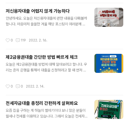
하면서도 각각의 정체성이 뚜렷한 20대 남자 쇼핑몰들을
한 번 소개해 보겠습니다. 1. 아더에러 명품, 스포츠 브랜드
저신용자대출 어렵지 않게 가능하다
등과 콜라보를 많이 진행하고 있고 아이덴티티가 확실해서
글 내용
안녕하세요. 오늘은 저신용자대출에 관한 내용을 다뤄볼까
패션에 관심이 있는 분들이라면 잘 아는 브랜드입니다. 파
합니다. 마음마저 쓸쓸한 겨울 해당 포스팅이 여러분께 따
란 컬러를 메인으로 이용하며 시즌마다 새로운 그래픽을
뜻한 도움이 됐으면 좋겠습니다. -목차 1. 저신용자란? 2.
볼 수 있는데요. 캐주얼한 분위기에 색감 배치가 과감하고
저신용자대출 대상 및 조건 3. 서민금융진흥원이란? 4. 서
부자재에도 디자인 요소를 넣는 등 실험적인 디테일을 가
작성시간
0
119
2022. 2. 16.
민금융진흥원 활용한 저신용자대출 - 새희망홀씨 - 햇살론
지고 있어요. 그러나 핏 자체는 착용했을 때 깔끔하게 떨어
생계 - 햇살론15세 - 안전망대출 - 생활안정자금 5. 저신
지는 편이라 일상적으로 입기도 좋습니..
용자대출 승인이 어려운 이유 1. 저신용자란? 신용도가 하
제2금융권대출 간단한 방법 빠르게 체크
락하는 것에는 다양한 이유가 있습니다. 계속해서 신용카
글 내용
드 한도 가득 이용을 하거나 카드 대금이나 현금서비스 등
오늘은 제2금융권대출 방법에 대해 알아보려고 합니다. 우
을 이용하고 이후에 연체하는 경우에 소액이라도 할지라도
리는 흔히 은행을 통해서 대출을 신청하려고 할 때 먼저 듣
점수가 낮아지게 됩니다. 🔽 필요한 분들은 아래에서 신용
게 되는 말이 있습니다. 그것은 바로 제1금융권인지 아니면
점수 확인 방법 알아보시기 바랍니다. 또 휴대폰과 같은 통
제2금융권대출인지하는 말입니다. 하지만 이런 말들은 분
작성시간
0
0
2022. 2. 14.
신 요금을 미납하는 경우에도..
류에 따른 공식적인 명칭은 아니며 언론을 통해서 마음대
로 나누어 부르게 되면서 현재까지 정착하게 된 것입니다.
이런 이유 때문이지 제1금융권이라든지 제2금융권을 명확
전세자금대출 총정리 간편하게 살펴봐요
하게 구분할 기준은 지금까지 찾을 수 없습니다. 또한 금융
글 내용
기관 간에도 장벽이 허물어지는 추세라서 이런 분류 또한
요즘 집을 구하는 게 하늘의 별따기이다 보니 많은 분들이
무의미하다는 견해들도 많습니다. 하지만 상품에 대해서
월세나 전세를 이용하고 있습니다. 그래서 오늘은 전세자
정확하게 이해함에 있어서는 어느 정도의 기본적인 도움을
금대출에 대해서 이야기를 해보려고 하는데요. 이 글을 보
받을 수 있어서 명확하지 않다고 하더라도 나누어보도록
시는 분들께 조금이나마 도움이 되셨으면 하는 바람입니